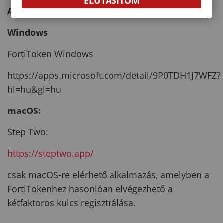
ELUTASÍTOM
Asztali alkalmazás:
Windows
FortiToken Windows
https://apps.microsoft.com/detail/9P0TDH1J7WFZ?
hl=hu&gl=hu
macOS:
Step Two:
https://steptwo.app/
csak macOS-re elérhető alkalmazás, amelyben a
FortiTokenhez hasonlóan elvégezhető a
kétfaktoros kulcs regisztrálása.