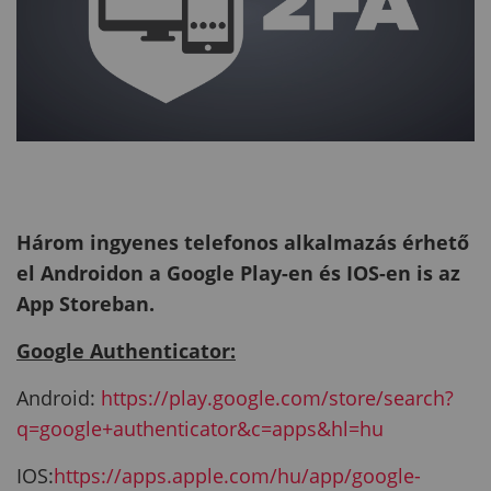
Három ingyenes telefonos alkalmazás érhető
el Androidon a Google Play-en és IOS-en is az
App Storeban.
Google Authenticator:
Android:
https://play.google.com/store/search?
q=google+authenticator&c=apps&hl=hu
IOS:
https://apps.apple.com/hu/app/google-