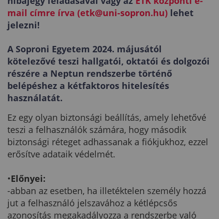
hibajegy feladásával vagy az
ETK központi e-
mail címre írva (etk@uni-sopron.hu)
lehet
jelezni!
A Soproni Egyetem 2024. májusától
kötelezővé teszi hallgatói, oktatói és dolgozói
részére a Neptun rendszerbe történő
belépéshez a
kétfaktoros hitelesítés
használatát.
Ez egy olyan biztonsági beállítás, amely lehetővé
teszi a felhasználók számára, hogy második
biztonsági réteget adhassanak a fiókjukhoz, ezzel
erősítve adataik védelmét.
•
Előnyei:
-abban az esetben, ha illetéktelen személy hozzá
jut a felhasználó jelszavához a kétlépcsős
azonosítás megakadályozza a rendszerbe való