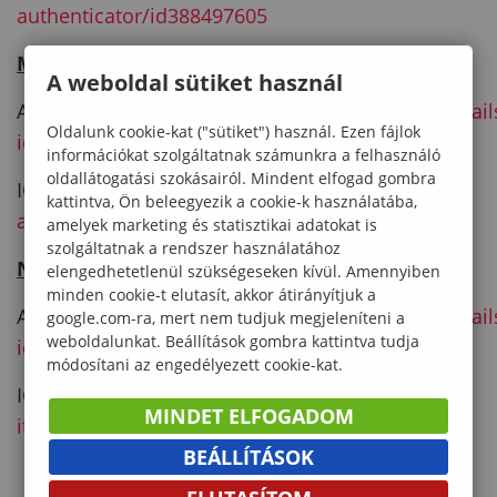
authenticator/id388497605
Microsoft Authenticator
A weboldal sütiket használ
Android:
https://play.google.com/store/apps/detail
Oldalunk cookie-kat ("sütiket") használ. Ezen fájlok
id=com.azure.authenticator&hl=hu
információkat szolgáltatnak számunkra a felhasználó
oldallátogatási szokásairól. Mindent elfogad gombra
IOS:
https://apps.apple.com/hu/app/microsoft-
kattintva, Ön beleegyezik a cookie-k használatába,
authenticator/id983156458?l=hu
amelyek marketing és statisztikai adatokat is
szolgáltatnak a rendszer használatához
NISZ Hitelesítő:
elengedhetetlenül szükségeseken kívül. Amennyiben
minden cookie-t elutasít, akkor átirányítjuk a
Android:
https://play.google.com/store/apps/detail
google.com-ra, mert nem tudjuk megjeleníteni a
weboldalunkat. Beállítások gombra kattintva tudja
id=hu.innobile.niszauth&hl=hu
módosítani az engedélyezett cookie-kat.
IOS:
https://apps.apple.com/hu/app/nisz-
MINDET ELFOGADOM
iteles%C3%ADt%C5%91/id1603444961?l=hu2.1.2
.
BEÁLLÍTÁSOK