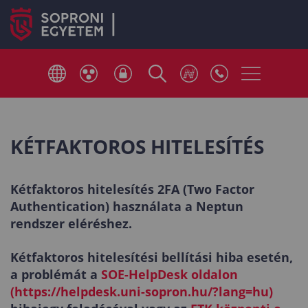
KÉTFAKTOROS HITELESÍTÉS
Kétfaktoros hitelesítés 2FA (Two Factor
Authentication) használata a Neptun
rendszer eléréshez.
Kétfaktoros hitelesítési bellítási hiba esetén,
a problémát a
SOE-HelpDesk oldalon
(https://helpdesk.uni-sopron.hu/?lang=hu)