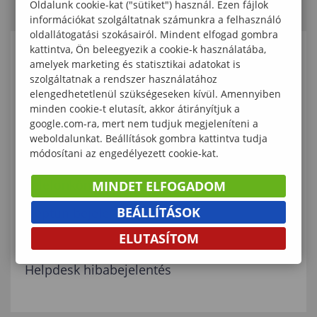
Oldalunk cookie-kat ("sütiket") használ. Ezen fájlok
információkat szolgáltatnak számunkra a felhasználó
oldallátogatási szokásairól. Mindent elfogad gombra
kattintva, Ön beleegyezik a cookie-k használatába,
KAPCSOLÓDÓ ELÉRHETŐSÉGEK
amelyek marketing és statisztikai adatokat is
szolgáltatnak a rendszer használatához
elengedhetetlenül szükségeseken kívül. Amennyiben
Egyetemi Tanulmányi Központ
minden cookie-t elutasít, akkor átirányítjuk a
google.com-ra, mert nem tudjuk megjeleníteni a
Egyetemi Kollégium
weboldalunkat. Beállítások gombra kattintva tudja
módosítani az engedélyezett cookie-kat.
Soproni Egyetem Főoldal
Telefonkönyv
MINDET ELFOGADOM
BEÁLLÍTÁSOK
Neptun bejelentkezés
ELUTASÍTOM
Moodle bejelentkezés
Helpdesk hibabejelentés