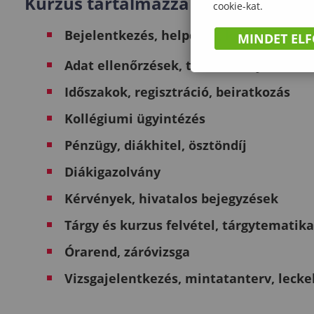
Kurzus tartalmazza az alábbi tém
cookie-kat.
Bejelentkezés, helpdesk, kétfaktoros h
MINDET EL
Adat ellenőrzések, telefonkönyv
Időszakok, regisztráció, beiratkozás
Kollégiumi ügyintézés
Pénzügy, diákhitel, ösztöndíj
Diákigazolvány
Kérvények, hivatalos bejegyzések
Tárgy és kurzus felvétel, tárgytematika
Órarend, záróvizsga
Vizsgajelentkezés, mintatanterv, lec