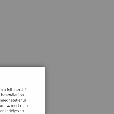
ra a felhasználó
k használatába,
engedhetetlenül
com-ra, mert nem
 engedélyezett