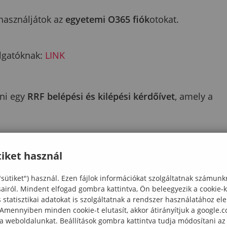
használjátok az
egyetemi O365 fiók
otokat.
llgatóknak:
LINK
eni egy
RRF belépési és kilépési kérdőívet
, amely a
mányi rendszer használatának alapjaitól kezdve az
iket használ
tosítson.
"sütiket") használ. Ezen fájlok információkat szolgáltatnak számunk
ek a rendszer gyakorlati alkalmazásával, valamint az
sairól. Mindent elfogad gombra kattintva, Ön beleegyezik a cookie-
kony kezelésével.
statisztikai adatokat is szolgáltatnak a rendszer használatához el
 Amennyiben minden cookie-t elutasít, akkor átirányítjuk a google.
 a weboldalunkat. Beállítások gombra kattintva tudja módosítani az