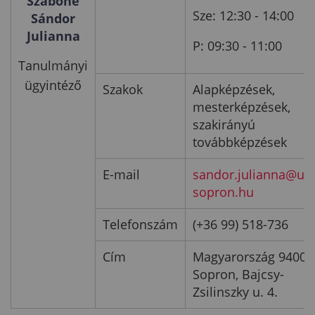
Szabóné
Sze: 12:30 - 14:00
Sándor
Julianna
P: 09:30 - 11:00
Tanulmányi
ügyintéző
Szakok
Alapképzések,
mesterképzések,
szakirányú
továbbképzések
E-mail
sandor.julianna@uni
sopron.hu
Telefonszám
(+36 99) 518-736
Cím
Magyarország 9400
Sopron, Bajcsy-
Zsilinszky u. 4.