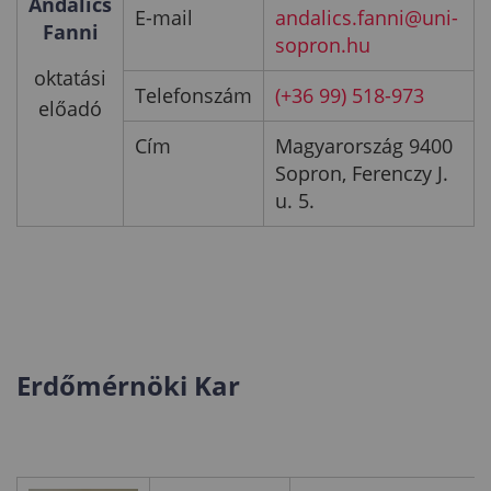
Andalics
E-mail
andalics.fanni@uni-
Fanni
sopron.hu
oktatási
Telefonszám
(+36 99) 518-973
előadó
Cím
Magyarország 9400
Sopron, Ferenczy J.
u. 5.
Erdőmérnöki Kar