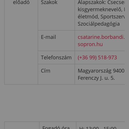
előadó
Szakok
Alapszakok: Csecsem
kisgyermeknevelő, Re
életmód, Sportszerve
Szociálpedagógia
E-mail
csatarine.borbandi.
sopron.hu
Telefonszám
(+36 99) 518-973
Cím
Magyarország 9400 S
Ferenczy J. u. 5.
Fogadó óra
H: 13:00 - 15:00