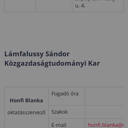
u. 4.
Lámfalussy Sándor
Közgazdaságtudományi Kar
Fogadó óra
Honfi Blanka
Szakok
oktatásszervező
E-mail
honfi.blanka@un