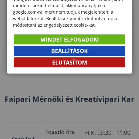
minden cookie-t elutasít, akkor átirányítjuk a
Szobaszám
A115
google.com-ra, mert nem tudjuk megjeleníteni a
weboldalunkat. Beállítások gombra kattintva tudja
Cím
Magyarország
módosítani az engedélyezett cookie-kat.
9400 Sopron,
Bajcsy-Zsilinszky
MINDET ELFOGADOM
u. 4.
BEÁLLÍTÁSOK
ELUTASÍTOM
Faipari Mérnöki és Kreatívipari Kar
Fogadó óra
H-K: 09:30 - 11:00