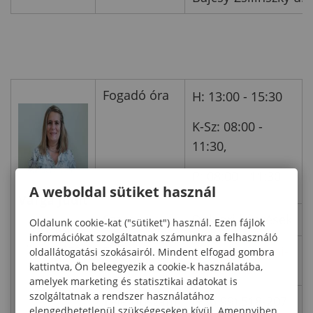
Fogadó óra
H: 13:00 - 15:30
K-Sz: 08:00 -
11:30,
P: 08:00 - 11:30
A weboldal sütiket használ
Varga Judit
Szakok
Doktori képzések
Oldalunk cookie-kat ("sütiket") használ. Ezen fájlok
Doktori
információkat szolgáltatnak számunkra a felhasználó
ügyintéző
E-mail
varga.judit@uni-
oldallátogatási szokásairól. Mindent elfogad gombra
kattintva, Ön beleegyezik a cookie-k használatába,
sopron.hu
amelyek marketing és statisztikai adatokat is
szolgáltatnak a rendszer használatához
Telefonszám
(+36 99) 518-207
elengedhetetlenül szükségeseken kívül. Amennyiben