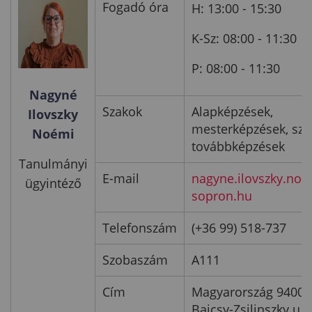
Fogadó óra
H: 13:00 - 15:30
K-Sz: 08:00 - 11:30
P: 08:00 - 11:30
Nagyné
Szakok
Alapképzések,
Ilovszky
mesterképzések, sza
Noémi
továbbképzések
Tanulmányi
E-mail
nagyne.ilovszky.no
ügyintéző
sopron.hu
Telefonszám
(+36 99) 518-737
Szobaszám
A111
Cím
Magyarország 9400 
Bajcsy-Zsilinszky u. 