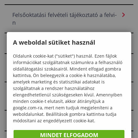
Felsőoktatási felvételi tájékoztató a felvi-
n
A weboldal sütiket használ
2026A Általános Felvételi Eljárás
Oldalunk cookie-kat ("sütiket") használ. Ezen fájlok
információkat szolgáltatnak számunkra a felhasználó
2026A Szeptemberben induló
oldallátogatási szokásairól. Mindent elfogad gombra
képzéskínálat
kattintva, Ön beleegyezik a cookie-k használatába,
amelyek marketing és statisztikai adatokat is
szolgáltatnak a rendszer használatához
2026A Bemeneti követelmények a
elengedhetetlenül szükségeseken kívül. Amennyiben
mesterszakokon
minden cookie-t elutasít, akkor átirányítjuk a
google.com-ra, mert nem tudjuk megjeleníteni a
weboldalunkat. Beállítások gombra kattintva tudja
2026A Határidők
módosítani az engedélyezett cookie-kat.
MINDET ELFOGADOM